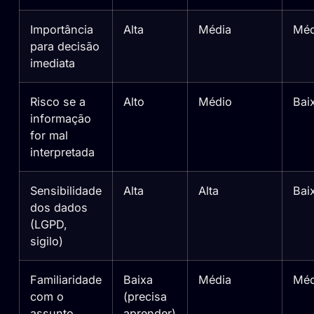
Importância
Alta
Média
Méd
para decisão
imediata
Risco se a
Alto
Médio
Bai
informação
for mal
interpretada
Sensibilidade
Alta
Alta
Bai
dos dados
(LGPD,
sigilo)
Familiaridade
Baixa
Média
Méd
com o
(precisa
assunto
aprender)