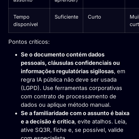
Tempo
Suficiente
Curto
Mui
disponível
cur
Pontos críticos:
Se o documento contém dados
pessoais, cláusulas confidenciais ou
informações regulatórias sigilosas
, em
regra IA pública não deve ser usada
(LGPD). Use ferramentas corporativas
com contrato de processamento de
dados ou aplique método manual.
Se a familiaridade com o assunto é baixa
e a decisão é crítica
, evite atalhos. Leia,
ative SQ3R, fiche e, se possível, valide
com especialista.