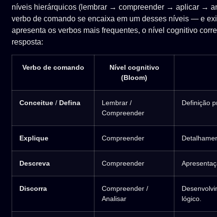
níveis hierárquicos (lembrar → compreender → aplicar → ana
verbo de comando se encaixa em um desses níveis — e exige
apresenta os verbos mais frequentes, o nível cognitivo cor
resposta:
Verbo de comando
Nível cognitivo
(Bloom)
Conceitue
/
Defina
Lembrar /
Definição p
Compreender
Explique
Compreender
Detalhament
Descreva
Compreender
Apresentaç
Discorra
Compreender /
Desenvolvi
Analisar
lógico.