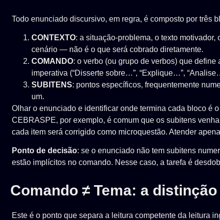
Todo enunciado discursivo, em regra, é composto por três b
CONTEXTO
: a situação-problema, o texto motivador,
cenário — não é o que será cobrado diretamente.
COMANDO
: o verbo (ou grupo de verbos) que defin
imperativa (“Disserte sobre…”, “Explique…”, “Analise
SUBITENS
: pontos específicos, frequentemente numer
um.
Olhar o enunciado e identificar onde termina cada bloco é
CEBRASPE, por exemplo, é comum que os subitens venham e
cada item será corrigido como microquestão. Atender apena
Ponto de decisão
: se o enunciado não tem subitens numer
estão implícitos no comando. Nesse caso, a tarefa é desdobr
Comando ≠ Tema: a distinção
Este é o ponto que separa a leitura competente da leitura i