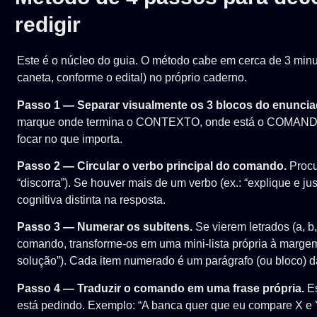
redigir
Este é o núcleo do guia. O método cabe em cerca de 3 minut
caneta, conforme o edital) no próprio caderno.
Passo 1 — Separar visualmente os 3 blocos do enuncia
marque onde termina o CONTEXTO, onde está o COMANDO 
focar no que importa.
Passo 2 — Circular o verbo principal do comando.
Procur
“discorra”). Se houver mais de um verbo (ex.: “explique e ju
cognitiva distinta na resposta.
Passo 3 — Numerar os subitens.
Se vierem letrados (a, b
comando, transforme-os em uma mini-lista própria à margem 
solução”). Cada item numerado é um parágrafo (ou bloco) d
Passo 4 — Traduzir o comando em uma frase própria.
Es
está pedindo. Exemplo: “A banca quer que eu compare X e 