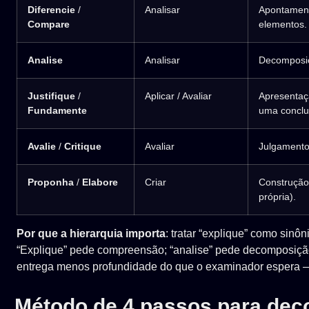
Diferencie
/
Analisar
Apontament
Compare
elementos.
Analise
Analisar
Decomposiç
Justifique
/
Aplicar / Avaliar
Apresentaç
Fundamente
uma conclu
Avalie
/
Critique
Avaliar
Julgamento 
Proponha
/
Elabore
Criar
Construção
própria).
Por que a hierarquia importa
: tratar “explique” como sinôn
“Explique” pede compreensão; “analise” pede decomposiçã
entrega menos profundidade do que o examinador espera —
Método de 4 passos para deco