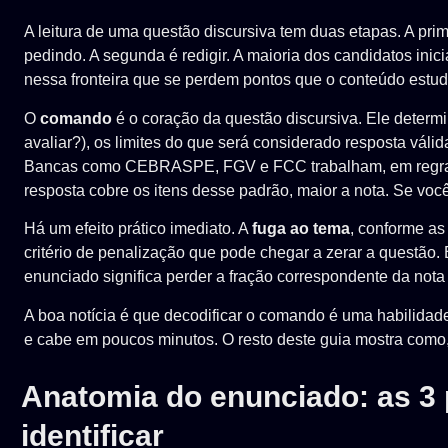
A leitura de uma questão discursiva tem duas etapas. A prime
pedindo. A segunda é redigir. A maioria dos candidatos inic
nessa fronteira que se perdem pontos que o conteúdo estu
O
comando
é o coração da questão discursiva. Ele determ
avaliar?), os limites do que será considerado resposta válid
Bancas como CEBRASPE, FGV e FCC trabalham, em regr
resposta cobre os itens desse padrão, maior a nota. Se vo
Há um efeito prático imediato. A
fuga ao tema
, conforme as 
critério de penalização que pode chegar a zerar a questão.
enunciado significa perder a fração correspondente da nota
A boa notícia é que decodificar o comando é uma habilidade
e cabe em poucos minutos. O resto deste guia mostra com
Anatomia do enunciado: as 3 
identificar