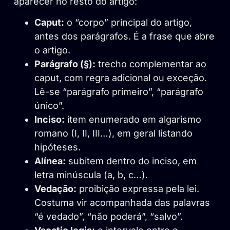
aparecer no resto do artigo:
Caput:
o “corpo” principal do artigo,
antes dos parágrafos. É a frase que abre
o artigo.
Parágrafo (§):
trecho complementar ao
caput, com regra adicional ou exceção.
Lê-se “parágrafo primeiro”, “parágrafo
único”.
Inciso:
item enumerado em algarismo
romano (I, II, III…), em geral listando
hipóteses.
Alínea:
subitem dentro do inciso, em
letra minúscula (a, b, c…).
Vedação:
proibição expressa pela lei.
Costuma vir acompanhada das palavras
“é vedado”, “não poderá”, “salvo”.