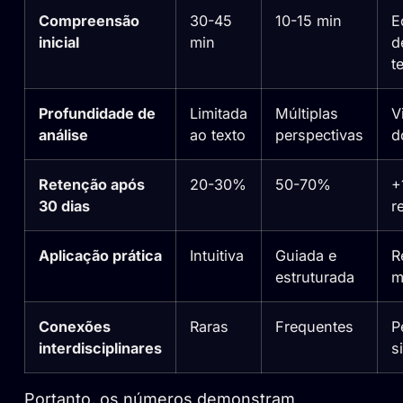
Compreensão
30-45
10-15 min
E
inicial
min
d
t
Profundidade de
Limitada
Múltiplas
V
análise
ao texto
perspectivas
d
Retenção após
20-30%
50-70%
+
30 dias
r
Aplicação prática
Intuitiva
Guiada e
R
estruturada
m
Conexões
Raras
Frequentes
P
interdisciplinares
s
Portanto, os números demonstram