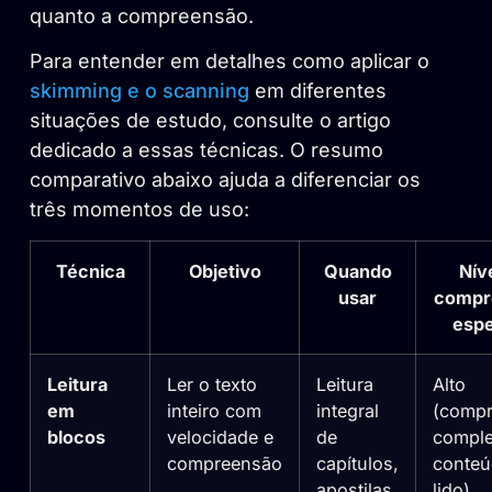
quanto a compreensão.
Para entender em detalhes como aplicar o
skimming e o scanning
em diferentes
situações de estudo, consulte o artigo
dedicado a essas técnicas. O resumo
comparativo abaixo ajuda a diferenciar os
três momentos de uso:
Técnica
Objetivo
Quando
Nív
usar
compr
esp
Leitura
Ler o texto
Leitura
Alto
em
inteiro com
integral
(comp
blocos
velocidade e
de
comple
compreensão
capítulos,
conte
apostilas,
lido)