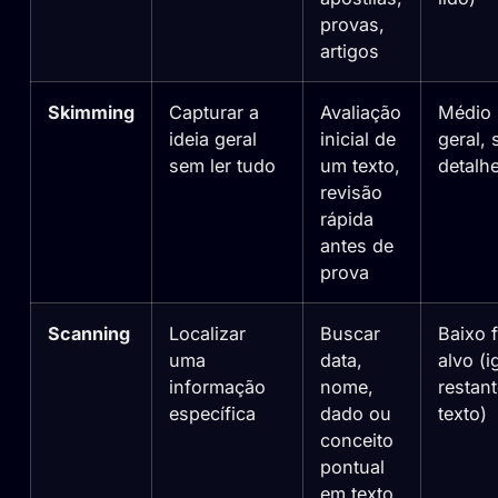
provas,
artigos
Skimming
Capturar a
Avaliação
Médio 
ideia geral
inicial de
geral,
sem ler tudo
um texto,
detalh
revisão
rápida
antes de
prova
Scanning
Localizar
Buscar
Baixo 
uma
data,
alvo (i
informação
nome,
restan
específica
dado ou
texto)
conceito
pontual
em texto