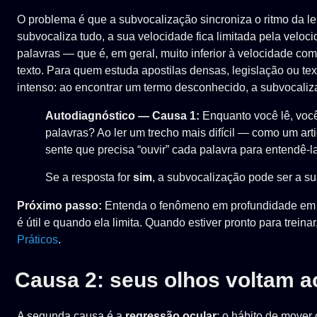
O problema é que a subvocalização sincroniza o ritmo da leit
subvocaliza tudo, a sua velocidade fica limitada pela vel
palavras — que é, em geral, muito inferior à velocidade co
texto. Para quem estuda apostilas densas, legislação ou t
intenso: ao encontrar um termo desconhecido, a subvocaliz
Autodiagnóstico — Causa 1:
Enquanto você lê, você
palavras? Ao ler um trecho mais difícil — como um art
sente que precisa “ouvir” cada palavra para entendê-l
Se a resposta for
sim
, a subvocalização pode ser a su
Próximo passo:
Entenda o fenômeno em profundidade e
é útil e quando ela limita. Quando estiver pronto para treina
Práticos
.
Causa 2: seus olhos voltam a
A segunda causa é a
regressão ocular
: o hábito de mover 