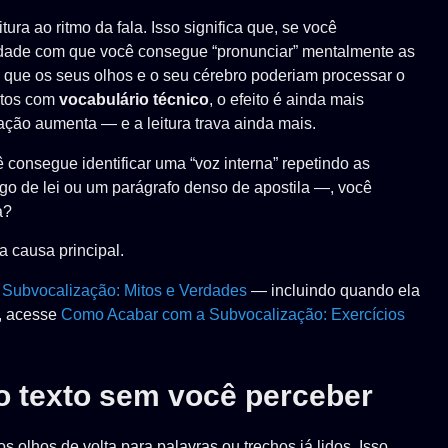
ura ao ritmo da fala. Isso significa que, se você
ocidade com que você consegue “pronunciar” mentalmente as
m que os seus olhos e o seu cérebro poderiam processar o
extos com
vocabulário técnico
, o efeito é ainda mais
ação aumenta — e a leitura trava ainda mais.
 consegue identificar uma “voz interna” repetindo as
igo de lei ou um parágrafo denso de apostila —, você
a?
a causa principal.
m
Subvocalização: Mitos e Verdades
— incluindo quando ela
r, acesse
Como Acabar com a Subvocalização: Exercícios
o texto sem você perceber
os olhos de volta para palavras ou trechos já lidos. Isso